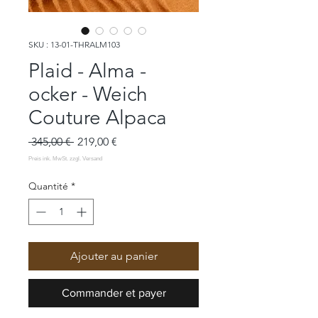
SKU : 13-01-THRALM103
Plaid - Alma -
ocker - Weich
Couture Alpaca
Prix
Prix
 345,00 € 
219,00 €
original
promotionnel
Quantité
*
Ajouter au panier
Commander et payer