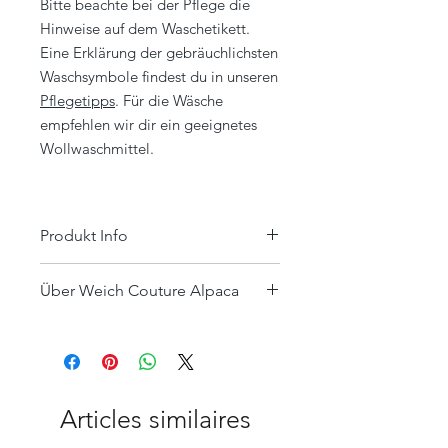
Bitte beachte bei der Pflege die
Hinweise auf dem Waschetikett.
Eine Erklärung der gebräuchlichsten
Waschsymbole findest du in unseren
Pflegetipps
. Für die Wäsche
empfehlen wir dir ein geeignetes
Wollwaschmittel.
Produkt Info
Die
Alpakafaser
hat einen natürlichen
Über Weich Couture Alpaca
Glanz, ist atmungsaktiv und hat
herausragende
Neben dem Ziel nachhaltige und
Thermoeigenschaften, die Wärme
wertvolle Wohnaccessoires in
reguliert und
höchster Qualität zu fertigen, hat das
Temperaturunterschiede ideal
Tierwohl, der artgerechte und
ausgleicht. Die Faser enthält kaum
respektvolle Umgang mit den
Articles similaires
Lanolin (Wollfett) und ist dadurch für
Alpakas bei Weich Couture Alpaca
Babys, Allergiker und Menschen mit