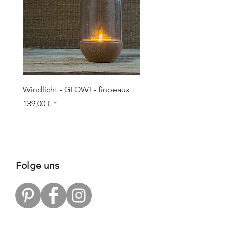
Windlicht - GLOW! - finbeaux
Topf/Vase - GRAFFIO M -
Objects
Preis
139,00 €
Preis
109,00 €
Folge uns