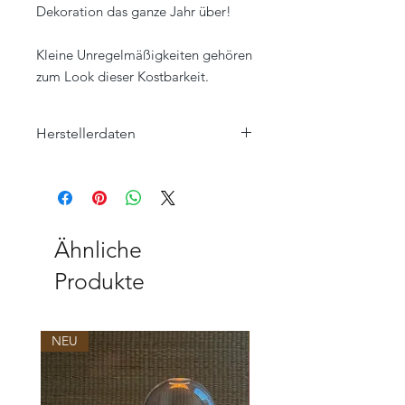
Dekoration das ganze Jahr über!
Kleine Unregelmäßigkeiten gehören
zum Look dieser Kostbarkeit.
Herstellerdaten
Klatt Objects GmbH
Hauptstraße 57
47551 Bedburg-Hau, Louisendorf
www.klatt-objects.com
info@klatt-objects.com
Ähnliche
Produkte
NEU
NEU