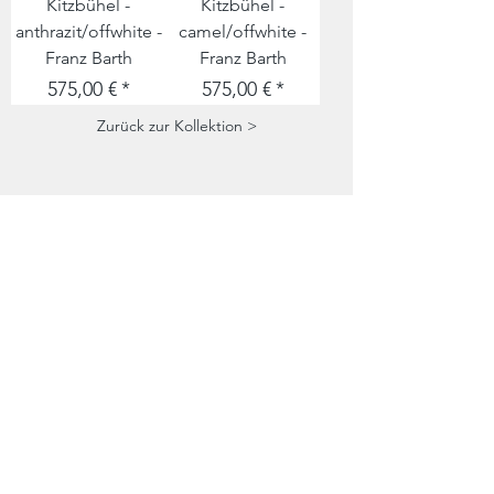
Kitzbühel -
Kitzbühel -
anthrazit/offwhite -
camel/offwhite -
Franz Barth
Franz Barth
Preis
Preis
575,00 €
575,00 €
Zurück zur Kollektion >
Folge uns
Zahlungsarten