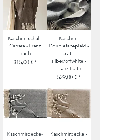
Kaschmirschal -
Kaschmir
Carrara - Franz
Doublefaceplaid -
Barth
Sylt -
silber/offwhite -
Preis
315,00 €
Franz Barth
Preis
529,00 €
Kaschmirdecke-
Kaschmirdecke -