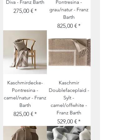
Diva - Franz Barth
Pontresina -
grau/natur - Franz
Preis
275,00 €
Barth
Preis
825,00 €
Kaschmirdecke-
Kaschmir
Pontresina -
Doublefaceplaid -
camel/natur - Franz
Sylt -
Barth
camel/offwhite -
Franz Barth
Preis
825,00 €
Preis
529,00 €