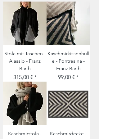
Stola mit Taschen -
Kaschmirkissenhüll
Alassio - Franz
e - Pontresina -
Barth
Franz Barth
Preis
Preis
315,00 €
99,00 €
Kaschmirstola -
Kaschmirdecke -