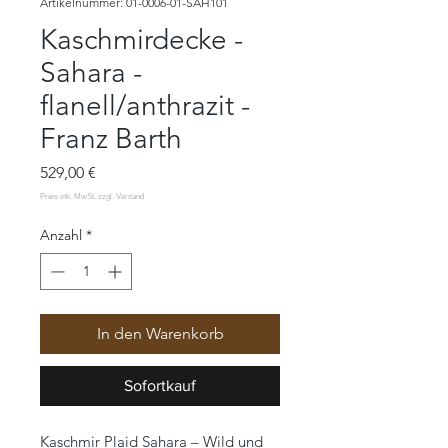
Artikelnummer: 01-0006-01-SAH101
Kaschmirdecke -
Sahara -
flanell/anthrazit -
Franz Barth
Preis
529,00 €
Anzahl
*
In den Warenkorb
Sofortkauf
Kaschmir Plaid Sahara – Wild und