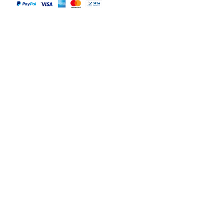
Versandpartner
Alle Infos
Häufige Fragen FAQ
Widerrufsbelehrung / Rückgabe
Datenschutzerklärung
Allgemeine Geschäftsbedingungen
Liefer- & Versandinformationen, Click&Collect