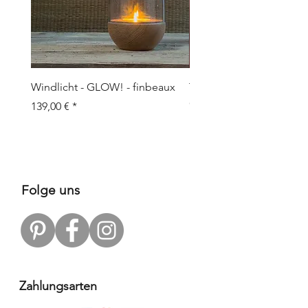
Windlicht - GLOW! - finbeaux
Topf/Vase - GRAFFIO M -
Objects
Preis
139,00 €
Preis
109,00 €
Folge uns
Zahlungsarten