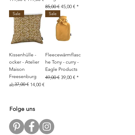
Standardpreis
Sale-Preis
85,00 €
45,00 €
Sale
Sale
Kissenhülle -
Fleecewärmflasc
ocker - Atelier
he Tony - curry -
Maison
Eagle Products
Freesenburg
Standardpreis
Sale-Preis
49,00 €
39,00 €
Standardpreis
Sale-Preis
37,00 €
ab
14,00 €
Folge uns