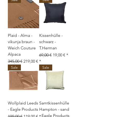
Plaid - Alma -
Kissenhülle -
vikunja braun -
schwarz -
Weich Couture
T.Herman
Alpaca
Standardpreis
Sale-Preis
69,00 €
19,00 €
Standardpreis
Sale-Preis
345,00 €
219,00 €
Sale
Sale
Wollplaid Leeds
Samtkissenhülle
- Eagle Products
Hampton - sand
- Eagle Products
Standardpreis
Sale-Preis
199,00 €
119,00 €