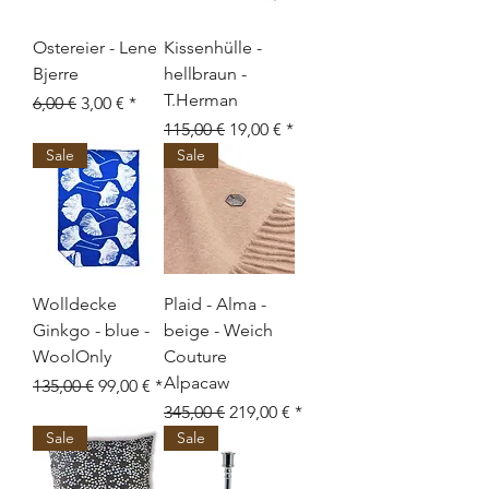
Ostereier - Lene
Kissenhülle -
Bjerre
hellbraun -
T.Herman
Standardpreis
Sale-Preis
6,00 €
3,00 €
Standardpreis
Sale-Preis
115,00 €
19,00 €
Sale
Sale
Wolldecke
Plaid - Alma -
Ginkgo - blue -
beige - Weich
WoolOnly
Couture
Alpacaw
Standardpreis
Sale-Preis
135,00 €
99,00 €
Standardpreis
Sale-Preis
345,00 €
219,00 €
Sale
Sale