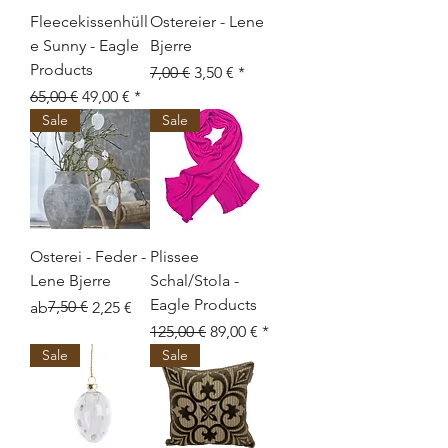
Fleecekissenhüll
Ostereier - Lene
e Sunny - Eagle
Bjerre
Products
Standardpreis
Sale-Preis
7,00 €
3,50 €
Standardpreis
Sale-Preis
65,00 €
49,00 €
Sale
Sale
Osterei - Feder -
Plissee
Lene Bjerre
Schal/Stola -
Eagle Products
Standardpreis
Sale-Preis
7,50 €
ab
2,25 €
Standardpreis
Sale-Preis
125,00 €
89,00 €
Sale
Sale