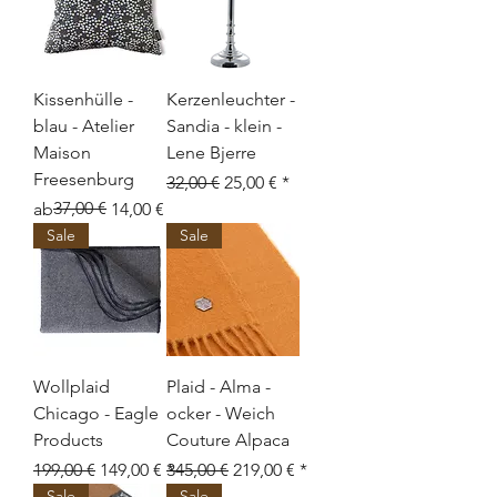
Kissenhülle -
Kerzenleuchter -
blau - Atelier
Sandia - klein -
Maison
Lene Bjerre
Freesenburg
Standardpreis
Sale-Preis
32,00 €
25,00 €
Standardpreis
Sale-Preis
37,00 €
ab
14,00 €
Sale
Sale
Wollplaid
Plaid - Alma -
Chicago - Eagle
ocker - Weich
Products
Couture Alpaca
Standardpreis
Sale-Preis
Standardpreis
Sale-Preis
199,00 €
149,00 €
345,00 €
219,00 €
Sale
Sale