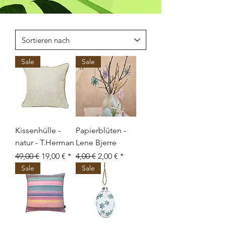
Sale
Sale
Kissenhülle -
Papierblüten -
natur - T.Herman
Lene Bjerre
Standardpreis
Sale-Preis
Standardpreis
Sale-Preis
49,00 €
19,00 €
4,00 €
2,00 €
Sale
Sale