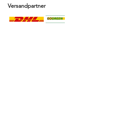
Versandpartner
Alle Infos
Häufige Fragen FAQ
Widerrufsbelehrung / Rückgabe
Datenschutzerklärung
Allgemeine Geschäftsbedingungen
Liefer- & Versandinformationen, Click&Collect