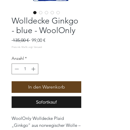
Wolldecke Ginkgo
- blue - WoolOnly
Standardpreis
Sale-
 135,00 € 
99,00 €
Preis
Anzahl
*
In den Warenkorb
Sofortkauf
WoolOnly Wolldecke Plaid
„Ginkgo“ aus norwegischer Wolle –