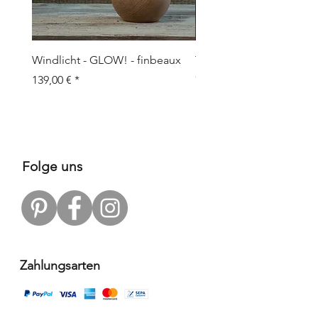
Windlicht - GLOW! - finbeaux
Topf/Vase - GRAFFIO M -
Objects
Preis
139,00 €
Preis
109,00 €
Folge uns
Zahlungsarten