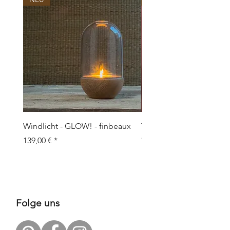
Windlicht - GLOW! - finbeaux
Topf/Vase - GRAFFIO M -
Objects
Preis
139,00 €
Preis
109,00 €
Folge uns