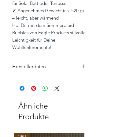
für Sofa, Bett oder Terrasse
✔ Angenehmes Gewicht (ca. 520 g)
– leicht, aber wärmend
Hol Dir mit dem Sommerplaid
Bubbles von Eagle Products stilvolle
Leichtigkeit für Deine
Wohlfühlmomente!
Herstellerdaten
Eagle Products Textil GmbH
Orleansstraße 16
95028 Hof
info@eagle-products.de
Ähnliche
Produkte
NEU
NEU