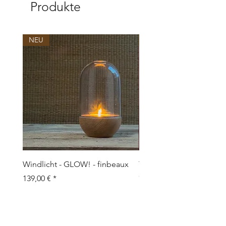
Produkte
NEU
NEU
Windlicht - GLOW! - finbeaux
Topf/Vase - GRAFFIO M -
Objects
Preis
139,00 €
Preis
109,00 €