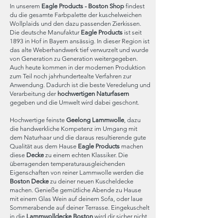
In unserem
Eagle Products - Boston Shop
findest
du die gesamte Farbpalette der kuschelweichen
Wollplaids und den dazu passenden Zierkissen.
Die deutsche Manufaktur
Eagle Products
ist seit
1893 in Hof in Bayern ansässig. In dieser Region ist
das alte Weberhandwerk tief verwurzelt und wurde
von Generation zu Generation weitergegeben.
Auch heute kommen in der modernen Produktion
zum Teil noch jahrhundertealte Verfahren zur
Anwendung. Dadurch ist die beste Veredelung und
Verarbeitung der
hochwertigen Naturfasern
gegeben und die Umwelt wird dabei geschont.
Hochwertige feinste
Geelong Lammwolle
, dazu
die handwerkliche Kompetenz im Umgang mit
dem Naturhaar und die daraus resultierende gute
Qualität aus dem Hause
Eagle Products
machen
diese
Decke
zu einem echten Klassiker. Die
überragenden temperaturausgleichenden
Eigenschaften von reiner Lammwolle werden die
Boston Decke
zu deiner neuen Kuscheldecke
machen. Genieße gemütliche Abende zu Hause
mit einem Glas Wein auf deinem Sofa, oder laue
Sommerabende auf deiner Terrasse. Eingekuschelt
in die
Lammwolldecke Boston
wird dir sicher nicht