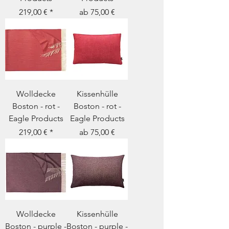
Preis
Sale-Preis
219,00 €
ab
75,00 €
Wolldecke
Kissenhülle
Boston - rot -
Boston - rot -
Eagle Products
Eagle Products
Preis
Sale-Preis
219,00 €
ab
75,00 €
Wolldecke
Kissenhülle
Boston - purple -
Boston - purple -