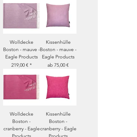
Wolldecke
Kissenhülle
Boston - mauve -
Boston - mauve -
Eagle Products
Eagle Products
Preis
Sale-Preis
219,00 €
ab
75,00 €
Wolldecke
Kissenhülle
Boston -
Boston -
cranberry - Eagle
cranberry - Eagle
Products
Products