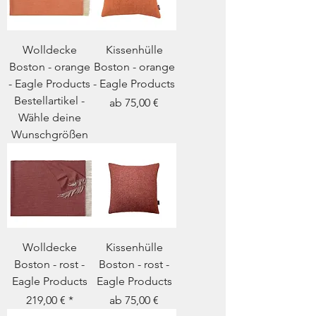
Wolldecke
Kissenhülle
Boston - orange
Boston - orange
- Eagle Products
- Eagle Products
Bestellartikel -
Sale-Preis
ab
75,00 €
Wähle deine
Wunschgrößen
Wolldecke
Kissenhülle
Boston - rost -
Boston - rost -
Eagle Products
Eagle Products
Preis
Sale-Preis
219,00 €
ab
75,00 €