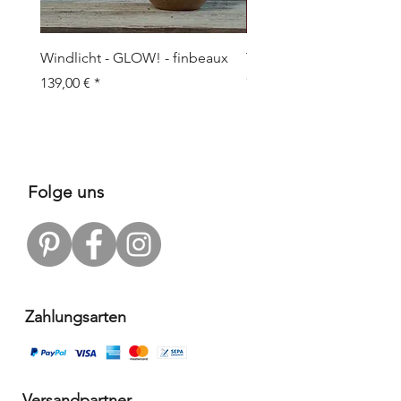
Windlicht - GLOW! - finbeaux
Topf/Vase - GRAFFIO M -
Objects
Preis
139,00 €
Preis
109,00 €
Folge uns
Zahlungsarten
Versandpartner