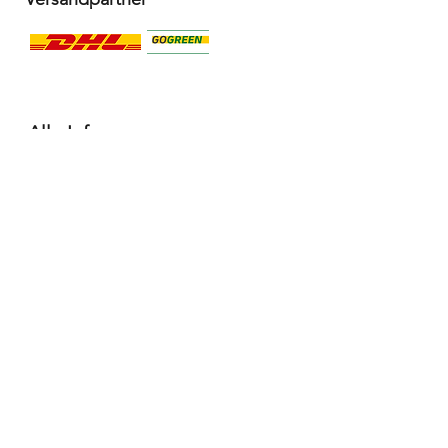
Alle Infos
Häufige Fragen FAQ
Widerrufsbelehrung / Rückgabe
Datenschutzerklärung
Allgemeine Geschäftsbedingungen
Liefer- & Versandinformationen, Click&Collect
Impressum