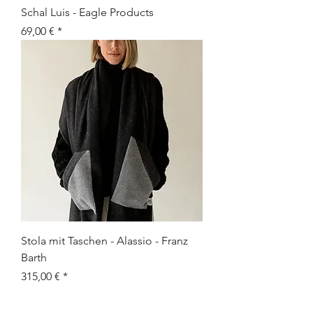
Schal Luis - Eagle Products
Preis
69,00 €
Stola mit Taschen - Alassio - Franz
Barth
Preis
315,00 €