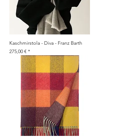
Kaschmirstola - Diva - Franz Barth
Preis
275,00 €