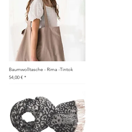
Baumwolltasche - Rima -Tintok
Preis
54,00 €