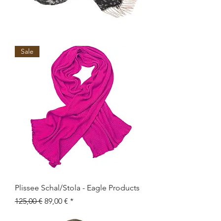
Sale
Plissee Schal/Stola - Eagle Products
Standardpreis
Sale-Preis
125,00 €
89,00 €