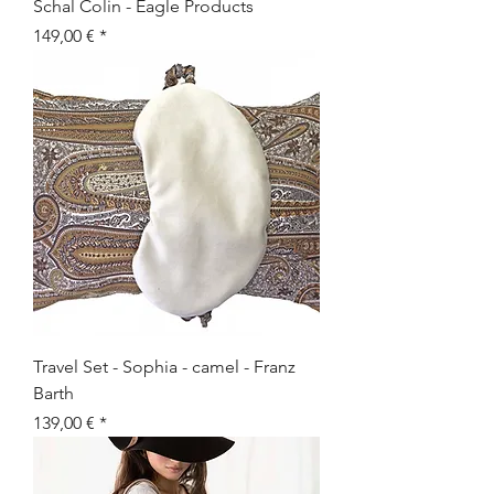
Schal Colin - Eagle Products
Preis
149,00 €
Travel Set - Sophia - camel - Franz
Barth
Preis
139,00 €