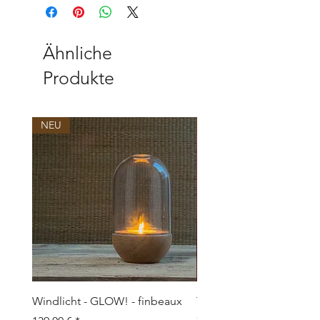
Ähnliche
Produkte
NEU
NEU
Windlicht - GLOW! - finbeaux
Topf/Vase - GRAFFIO M -
Objects