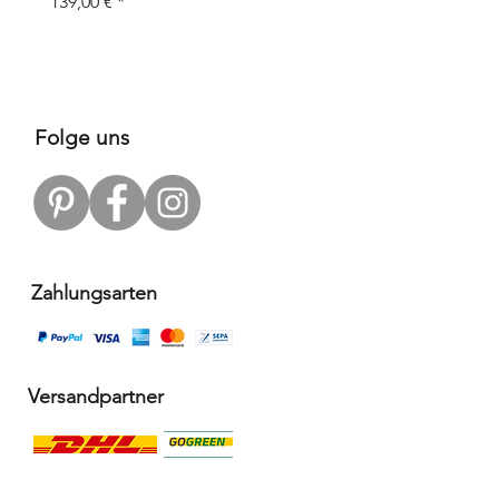
Preis
139,00 €
Preis
109,00 €
Folge uns
Zahlungsarten
Versandpartner