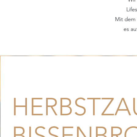
Life
Mit dem 
es au
HERBSTZA
BISSENBR