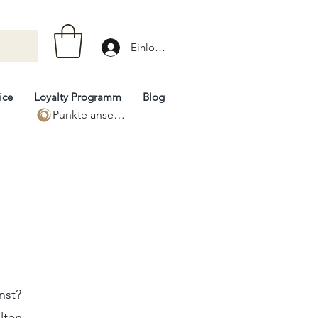
Einloggen
ice
Loyalty Programm
Blog
Punkte ansehen
nst?
lten