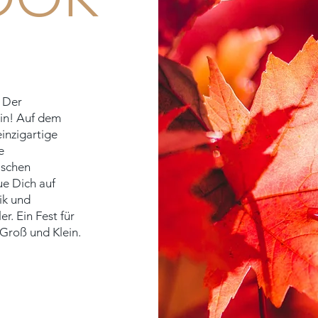
: Der
in! Auf dem
einzigartige
e
ischen
ue Dich auf
ik und
r. Ein Fest für
 Groß und Klein.