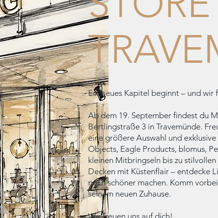
STORE
TRAVE
Ein neues Kapitel beginnt – und wir fr
Ab dem 19. September findest du M
Bertlingstraße 3 in Travemünde. Freu
eine größere Auswahl und exklusive 
Objects, Eagle Products, blomus, P
kleinen Mitbringseln bis zu stilvoll
Decken mit Küstenflair – entdecke L
noch schöner machen. Komm vorbei 
seinem neuen Zuhause.
Wir freuen uns auf dich!