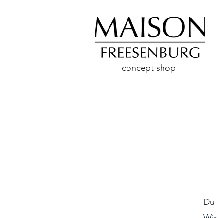
concept shop
Du 
Wir