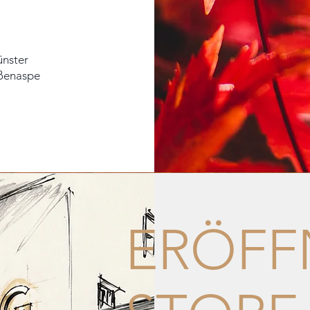
ünster
oßenaspe
ERÖF