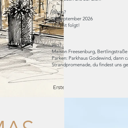
Wann?
19.September 2026
Uhrzeit folgt!
Wo?
​Maison Freesenburg, Bertlingstraß
Parken: Parkhaus Godewind, dann c
Strandpromenade, du findest uns 