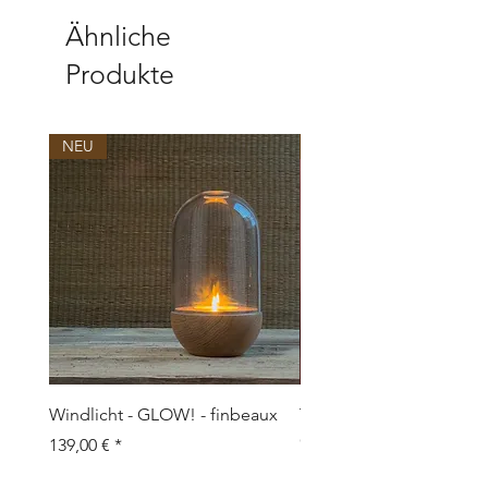
7480 Vildbjerg
www.moodfolk.com
Ähnliche
Produkte
NEU
NEU
Windlicht - GLOW! - finbeaux
Topf/Vase - GRAFFIO M -
Objects
Preis
139,00 €
Preis
109,00 €