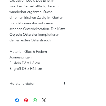
exklusiven Look. Das Ei ist in
zwei Größen erhältlich, die sich
wunderbar ergänzen. Suche
dir einen frischen Zweig im Garten
und dekoriere ihn mit dieser
schönen Osterdekoration. Die
Klatt
Objects Ostereier
kompletieren
deinen edlen Osterstrauch.
Material: Glas & Federn
Abmessungen:
Ei klein D6 x H8 cm
Ei groß D8 x H12 cm
Herstellerdaten
Lene Bjerre
Moodfolk A/S
Sofiedalvej 37