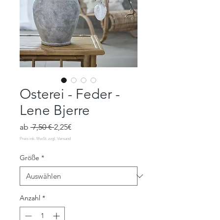
Osterei - Feder -
Lene Bjerre
Standardpreis
Sale-
ab
 7,50 € 
2,25€
Preis
Größe
*
Anzahl
*