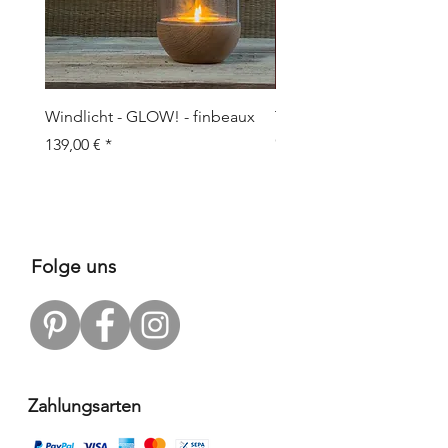
Windlicht - GLOW! - finbeaux
Topf/Vase - GRAFFIO M -
Objects
Preis
139,00 €
Preis
109,00 €
Folge uns
Zahlungsarten