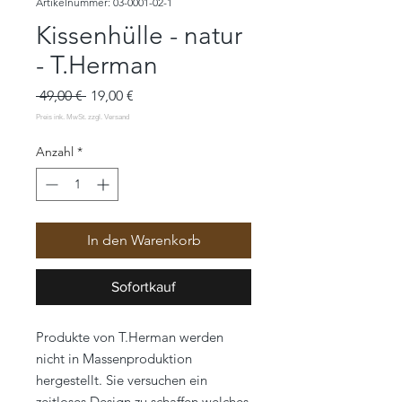
Artikelnummer: 03-0001-02-1
Kissenhülle - natur
- T.Herman
Standardpreis
Sale-
 49,00 € 
19,00 €
Preis
Anzahl
*
In den Warenkorb
Sofortkauf
Produkte von T.Herman werden
nicht in Massenproduktion
hergestellt. Sie versuchen ein
zeitloses Design zu schaffen welches