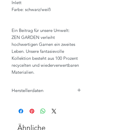
Inlett
Farbe: schwarz/weiß
Ein Beitrag für unsere Umwelt:
ZEN GARDEN verleiht
hochwertigen Garnen ein zweites
Leben. Unsere fantasievolle
Kollektion besteht aus 100 Prozent
recycelten und wiederverwertbaren
Materialien.
Herstellerdaten
ROHLEDER HOME COLLECTION
Hofer Straße 25
95176 Konradsreuth
home-collection@rohleder.com
Ähnliche