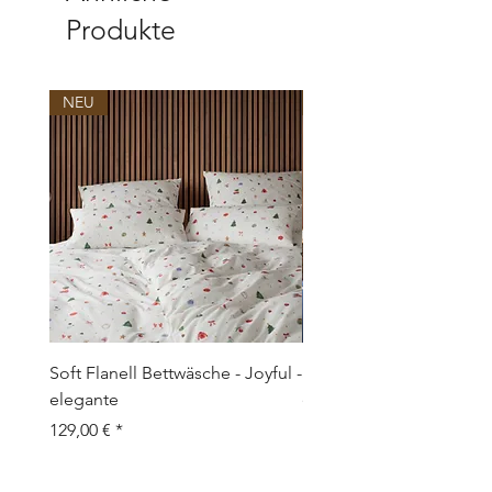
Produkte
NEU
NEU
Soft Flanell Bettwäsche - Joyful -
Soft Flanell Bettwäsche 
elegante
elegante
Preis
Preis
129,00 €
129,00 €