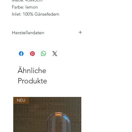
Farbe: lemon
Inlet: 100% Gänsefedern
Herstellerdaten
ROHLEDER HOME COLLECTION
Hofer Straße 25
95176 Konradsreuth
home-collection@rohleder.com
Ähnliche
Produkte
NEU
NEU