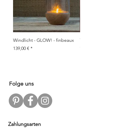
Windlicht - GLOW! - finbeaux
Topf/Vase - GRAFFIO M -
Objects
Preis
139,00 €
Preis
109,00 €
Folge uns
Zahlungsarten