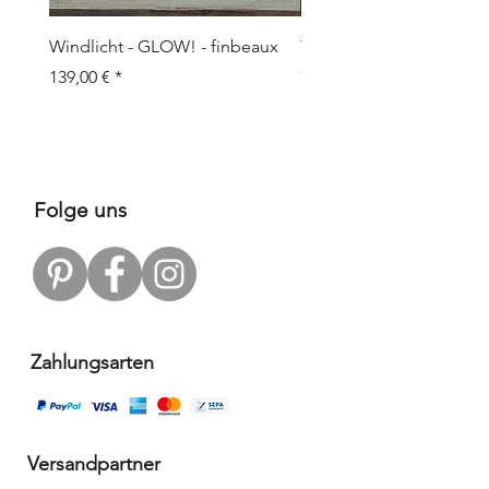
Windlicht - GLOW! - finbeaux
Topf/Vase - GRAFFIO M -
Objects
Preis
139,00 €
Preis
109,00 €
Folge uns
Zahlungsarten
Versandpartner