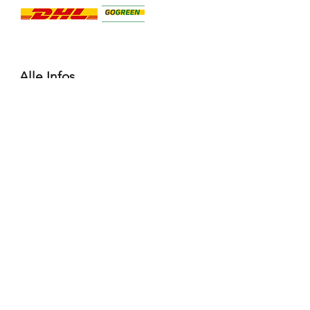
Alle Infos
Häufige Fragen FAQ
Widerrufsbelehrung / Rückgabe
Datenschutzerklärung
Allgemeine Geschäftsbedingungen
Liefer- & Versandinformationen, Click&Collect
Impressum