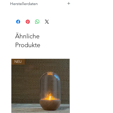
Herstellerdaten
ROHLEDER HOME COLLECTION
Hofer Straße 25
95176 Konradsreuth
home-collection@rohleder.com
Ähnliche
Produkte
NEU
NEU