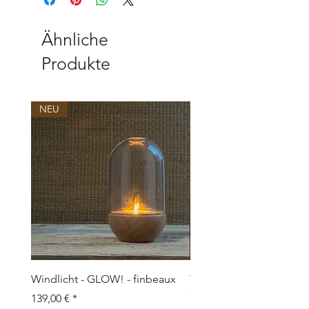
95028 Hof
info@eagle-products.de
Ähnliche
Produkte
NEU
NEU
Windlicht - GLOW! - finbeaux
Topf/Vase - GRAFFIO M -
Objects
Preis
139,00 €