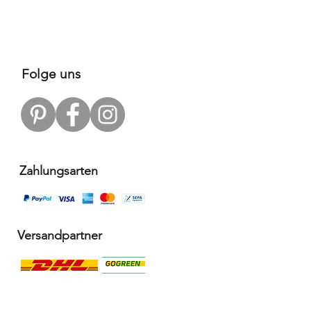
Preis
109,00 €
Folge uns
Zahlungsarten
Versandpartner