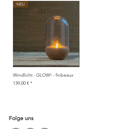
NEU
NEU
Windlicht - GLOW! - finbeaux
Topf/Vase - GRAFFIO M -
Objects
Preis
139,00 €
Preis
109,00 €
Folge uns