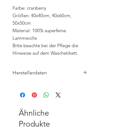
Farbe: cranberry
Größen: 40x40cm, 40x60cm,
50x50cm
Material: 100% superfeine
Lammwolle
Bitte beachte bei der Pflege die
Hinweise auf dem Waschetikett.
Herstellerdaten
Eagle Products Textil GmbH
Orleansstraße 16
95028 Hof
info@eagle-products.de
Ähnliche
Produkte