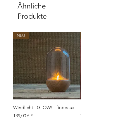
info@klatt-objects.com
Ähnliche
Produkte
NEU
NEU
Windlicht - GLOW! - finbeaux
Topf/Vase - GRAFFIO M -
Objects
Preis
139,00 €
Preis
109,00 €