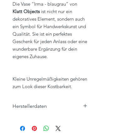
Die Vase “Irma - blaugrau” von
Klatt Objects
ist nicht nur ein
dekoratives Element, sondern auch
ein Symbol für Handwerkskunst und
Qualität. Sie ist ein perfektes
Geschenk für jeden Anlass oder eine
wunderbare Ergänzung für dein
eigenes Zuhause.
Kleine Unregelmäßigkeiten gehören
zum Look dieser Kostbarkeit.
Herstellerdaten
Klatt Objects GmbH
Hauptstraße 57
47551 Bedburg-Hau, Louisendorf
www.klatt-objects.com