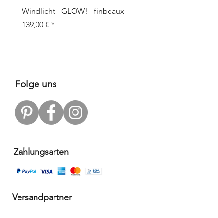
Windlicht - GLOW! - finbeaux
Topf/Vase - GRAFFIO M -
Objects
Preis
139,00 €
Preis
109,00 €
Folge uns
Zahlungsarten
Versandpartner