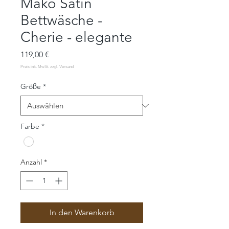
Mako Satin
Bettwäsche -
Cherie - elegante
Preis
119,00 €
Größe
*
Farbe
*
Anzahl
*
In den Warenkorb