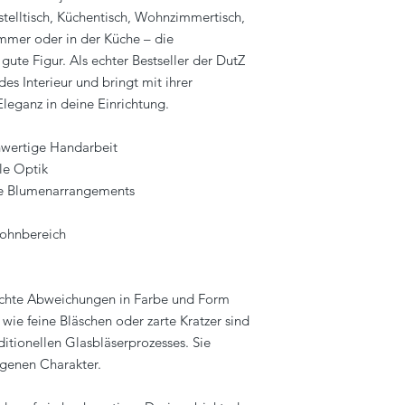
Kontakt:
telltisch, Küchentisch, Wohnzimmertisch,
Telefon: (+31) 38 333
mmer oder in der Küche – die
E-Mail: info@dutz.nl
ute Figur. Als echter Bestseller der DutZ
des Interieur und bringt mit ihrer
leganz in deine Einrichtung.
wertige Handarbeit
dle Optik
ine Blumenarrangements
Wohnbereich
eichte Abweichungen in Farbe und Form
wie feine Bläschen oder zarte Kratzer sind
ditionellen Glasbläserprozesses. Sie
igenen Charakter.