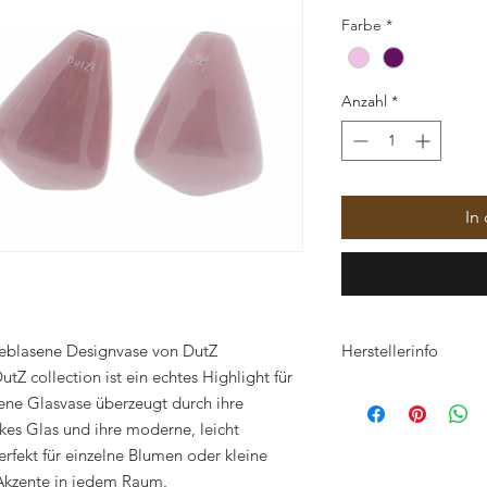
Farbe
*
Anzahl
*
In
lasene Designvase von DutZ
Herstellerinfo
Z collection ist ein echtes Highlight für
Nethroma BV
ne Glasvase überzeugt durch ihre
Postanschrift:
kes Glas und ihre moderne, leicht
Eckertstraat 33
erfekt für einzelne Blumen oder kleine
8263 CB Kampen
 Akzente in jedem Raum.
Niederlande