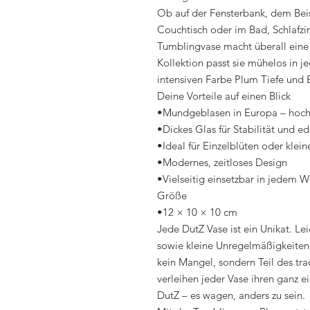
Ob auf der Fensterbank, dem Beis
Couchtisch oder im Bad, Schlafzi
Tumblingvase macht überall eine g
Kollektion passt sie mühelos in je
intensiven Farbe Plum Tiefe und E
Deine Vorteile auf einen Blick
•Mundgeblasen in Europa – hoch
•Dickes Glas für Stabilität und e
•Ideal für Einzelblüten oder kle
•Modernes, zeitloses Design
•Vielseitig einsetzbar in jedem 
Größe
•12 × 10 × 10 cm
Jede DutZ Vase ist ein Unikat. L
sowie kleine Unregelmäßigkeiten 
kein Mangel, sondern Teil des tra
verleihen jeder Vase ihren ganz e
DutZ – es wagen, anders zu sein.