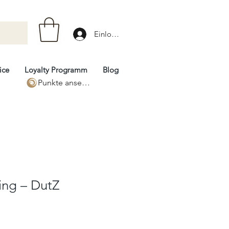
Einloggen
ice
Loyalty Programm
Blog
Punkte ansehen
ing – DutZ