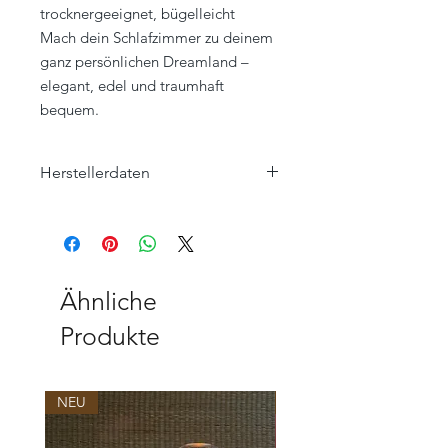
trocknergeeignet, bügelleicht
Mach dein Schlafzimmer zu deinem
ganz persönlichen Dreamland –
elegant, edel und traumhaft
bequem.
Herstellerdaten
ELEGANTE BED-LINEN FASHION
GMBH
Elpke 94
33605 Bielefeld
www.elegante.de
Ähnliche
info@elegante.de
Produkte
NEU
NEU