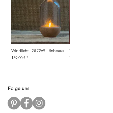
Windlicht - GLOW! - finbeaux
Topf/Vase - GRAFFIO M -
Objects
Preis
139,00 €
Preis
109,00 €
Folge uns