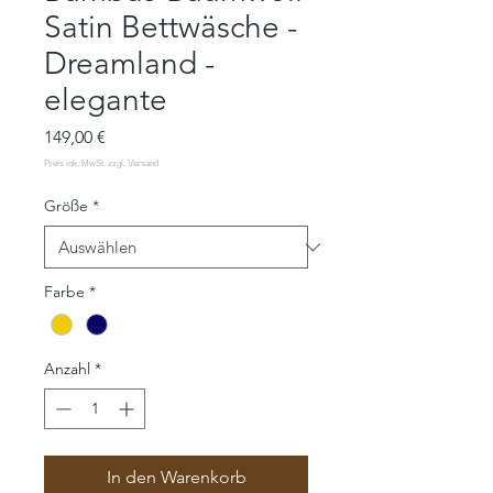
Satin Bettwäsche -
Dreamland -
elegante
Preis
149,00 €
Größe
*
Farbe
*
Anzahl
*
In den Warenkorb