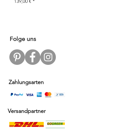
Preis
139,00 €
Preis
109,00 €
Folge uns
Zahlungsarten
Versandpartner