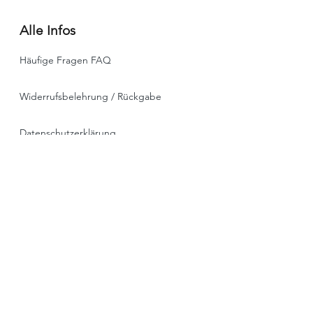
Alle Infos
Häufige Fragen FAQ
Widerrufsbelehrung / Rückgabe
Datenschutzerklärung
Allgemeine Geschäftsbedingungen
Liefer- & Versandinformationen, Click&Collect
Impressum
* alle Preise ink. MwSt. , zzgl. Versand oder
Spedition