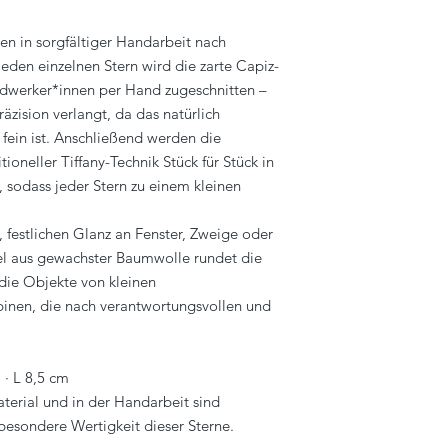
info@klatt-objects.c
en in sorgfältiger Handarbeit nach
jeden einzelnen Stern wird die zarte Capiz-
dwerker*innen per Hand zugeschnitten –
räzision verlangt, da das natürlich
ein ist. Anschließend werden die
ioneller Tiffany-Technik Stück für Stück in
, sodass jeder Stern zu einem kleinen
festlichen Glanz an Fenster, Zweige oder
l aus gewachster Baumwolle rundet die
die Objekte von kleinen
pinen, die nach verantwortungsvollen und
 · L 8,5 cm
erial und in der Handarbeit sind
besondere Wertigkeit dieser Sterne.