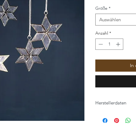
Größe
*
Auswählen
Anzahl
*
In
Herstellerdaten
Klatt Objects GmbH
Hauptstraße 57
47551 Bedburg-Hau, 
www.klatt-objects.c