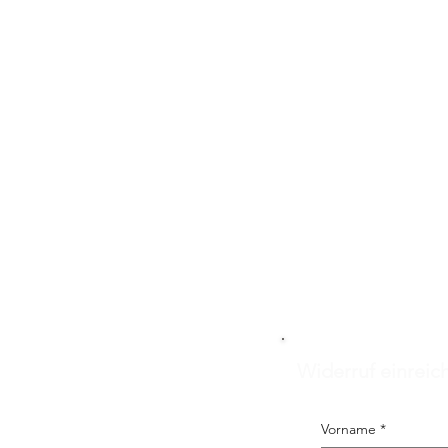
Widerruf einreic
Vorname
*