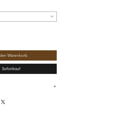
 den Warenkorb
Sofortkauf
Louisendorf
om