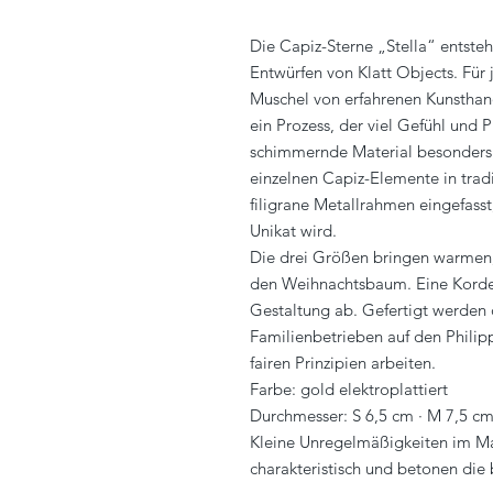
Die Capiz-Sterne „Stella“ entsteh
Entwürfen von Klatt Objects. Für 
Muschel von erfahrenen Kunsthan
ein Prozess, der viel Gefühl und P
schimmernde Material besonders f
einzelnen Capiz-Elemente in tradit
filigrane Metallrahmen eingefasst
Unikat wird.
Die drei Größen bringen warmen, 
den Weihnachtsbaum. Eine Korde
Gestaltung ab. Gefertigt werden 
Familienbetrieben auf den Philip
fairen Prinzipien arbeiten.
Farbe: gold elektroplattiert
Durchmesser: S 6,5 cm · M 7,5 cm
Kleine Unregelmäßigkeiten im Mat
charakteristisch und betonen die 