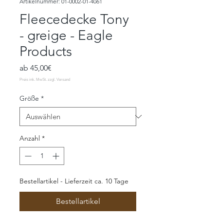
Artikelnummer: 01-0002-01-4061
Fleecedecke Tony
- greige - Eagle
Products
Sale-
ab
45,00€
Preis
Größe
*
Anzahl
*
Bestellartikel - Lieferzeit ca. 10 Tage
Bestellartikel