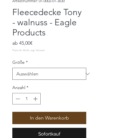
Artikelnummer: 01-0002-01-3630
Fleecedecke Tony
- walnuss - Eagle
Products
Sale-
ab
45,00€
Preis
Größe
*
Anzahl
*
In den Warenkorb
Sofortkauf