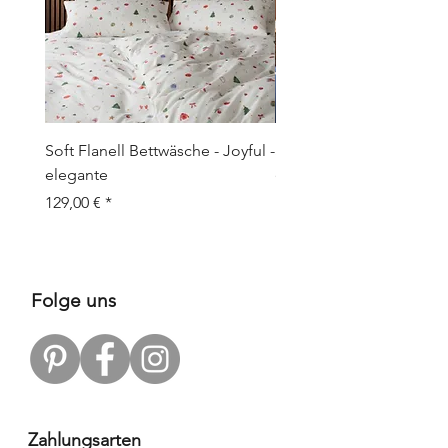
Soft Flanell Bettwäsche - Joyful -
Soft Flanell Bettwäsche 
elegante
elegante
Preis
Preis
129,00 €
129,00 €
Folge uns
Zahlungsarten