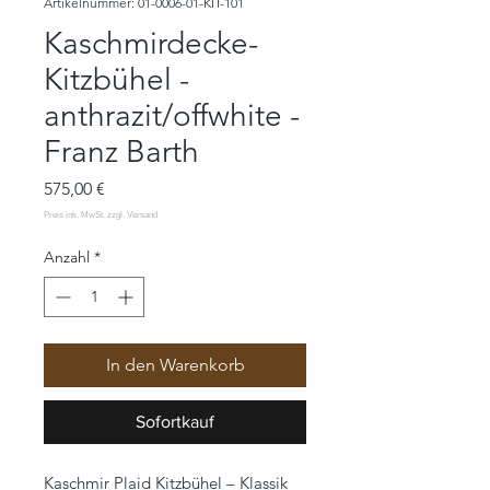
Artikelnummer: 01-0006-01-KIT-101
Kaschmirdecke-
Kitzbühel -
anthrazit/offwhite -
Franz Barth
Preis
575,00 €
Anzahl
*
In den Warenkorb
Sofortkauf
Kaschmir Plaid Kitzbühel – Klassik