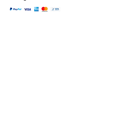
Versandpartner
Alle Infos
Häufige Fragen FAQ
Widerrufsbelehrung / Rückgabe
Datenschutzerklärung
Allgemeine Geschäftsbedingungen