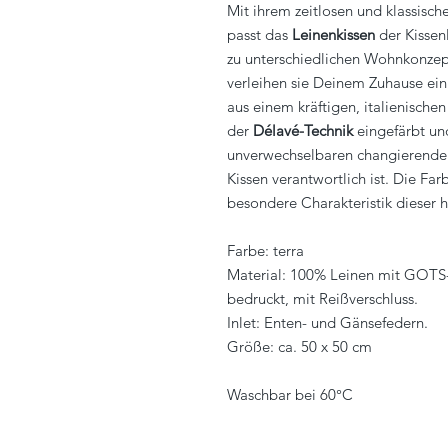
Mit ihrem zeitlosen und klassisc
passt das
Leinenkissen
der Kissen
zu unterschiedlichen Wohnkonzep
verleihen sie Deinem Zuhause ei
aus einem kräftigen, italienisch
der
Délavé-Technik
eingefärbt u
unverwechselbaren changierenden 
Kissen verantwortlich ist. Die Fa
besondere Charakteristik dieser 
Farbe: terra
Material: 100% Leinen mit GOTS-
bedruckt, mit Reißverschluss.
Inlet: Enten- und Gänsefedern.
Größe: ca. 50 x 50 cm
Waschbar bei 60°C