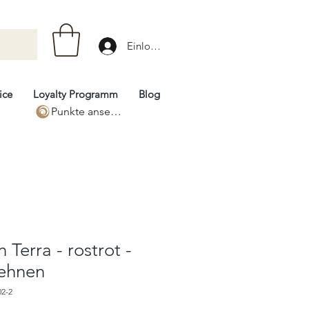
Einloggen
ice
Loyalty Programm
Blog
Punkte ansehen
 Terra - rostrot -
ehnen
02-2