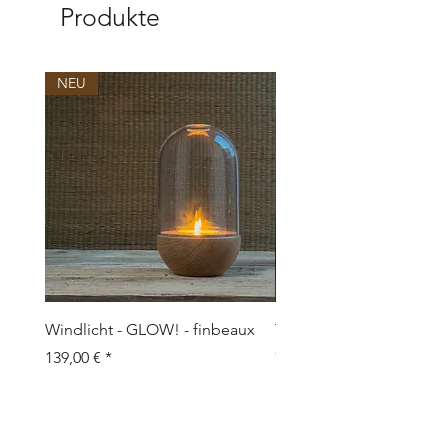
Produkte
NEU
NEU
Windlicht - GLOW! - finbeaux
Topf/Vase - GRAFFIO M -
Objects
Preis
139,00 €
Preis
109,00 €