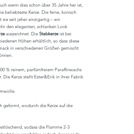
ch wenn dies schon über 35 Jahre her ist,
ie beliebteste Kerze. Die feine, konisch
sie seit jeher einzigartig – ein
ihr den eleganten, schlanken Look
rze
auszeichnet.
Die
Stabkerze
ist bei
hiedenen Höhen erhältlich, so dass diese
hmack in verschiedenen Größen gemischt
önnen.
00 % reinem, parfümfreiem Paraffinwachs
Die Kerze stellt Ester&Erik in ihrer Fabrik
umwolle.
h geformt, wodurch die Kerze auf die
bstlöschend, sodass die Flamme 2-3