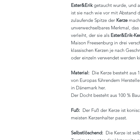
Ester&Erik
getaucht wurde, und au
ist sie nach wie vor mit Abstand d
zulaufende Spitze der
Kerze
macht 
unverwechselbares Merkmal, das 
verleiht, der sie als
Ester&Erik-Ke
Maison Freesenburg in drei versc
klassischen Kerzen je nach Gesc
oder einzeln verwendet werden k
Material:
Die Kerze besteht aus 1
von Europas führendem Hersteller. 
in Dänemark her.
Der Docht besteht aus 100 % Ba
Fuß:
Der Fuß der Kerze ist konisc
meisten Kerzenhalter passt.
Selbstlöschend:
Die Kerze ist sel