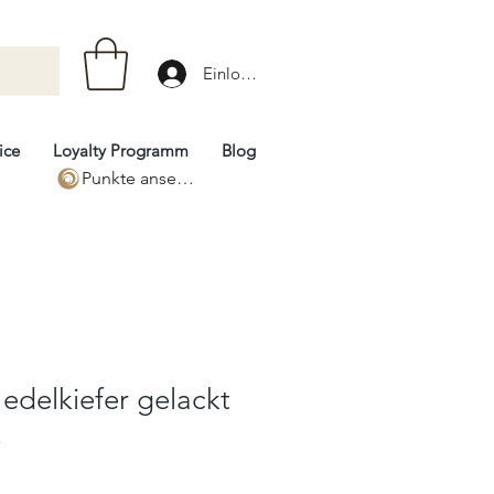
Einloggen
ice
Loyalty Programm
Blog
Punkte ansehen
 edelkiefer gelackt
k