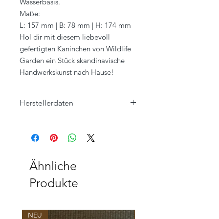
Wasserbasis.
Maße:
L: 157 mm | B: 78 mm | H: 174 mm
Hol dir mit diesem liebevoll
gefertigten Kaninchen von Wildlife
Garden ein Stück skandinavische
Handwerkskunst nach Hause!
Herstellerdaten
Wildlife Garden AB
Ängelholmsvägen 263
SE-26942 Båstad
SCHWEDEN
info@wildlifegarden.se
Ähnliche
+46 (0) 431- 768 00
Produkte
NEU
NEU