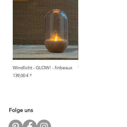
Windlicht - GLOW! - finbeaux
Topf/Vase - GRAFFIO M -
Objects
Preis
139,00 €
Preis
109,00 €
Folge uns