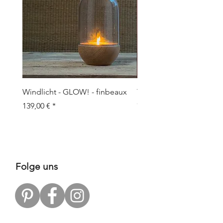
Windlicht - GLOW! - finbeaux
Topf/Vase - GRAFFIO M -
Objects
Preis
139,00 €
Preis
109,00 €
Folge uns