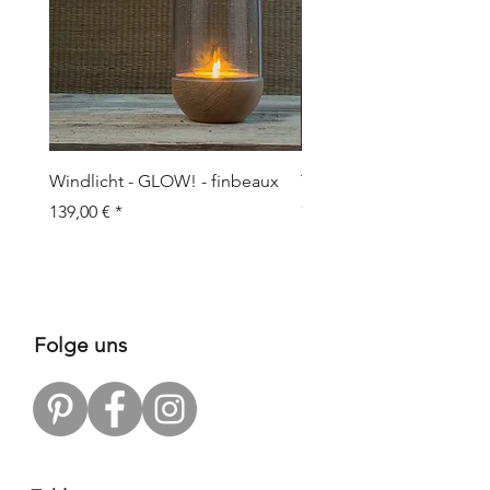
Windlicht - GLOW! - finbeaux
Topf/Vase - GRAFFIO M -
Objects
Preis
139,00 €
Preis
109,00 €
Folge uns