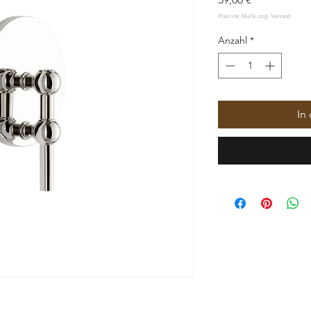
Anzahl
*
In