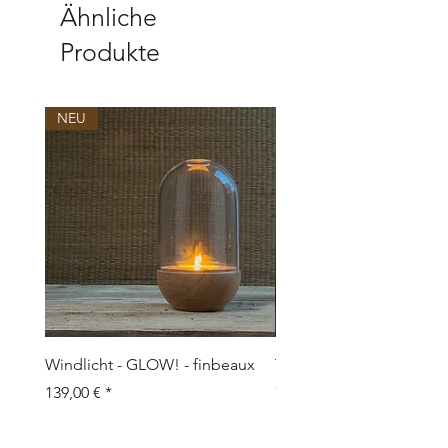
Ähnliche
Produkte
NEU
NEU
Windlicht - GLOW! - finbeaux
Topf/Vase - GRAFFIO M -
Objects
Preis
139,00 €
Preis
109,00 €