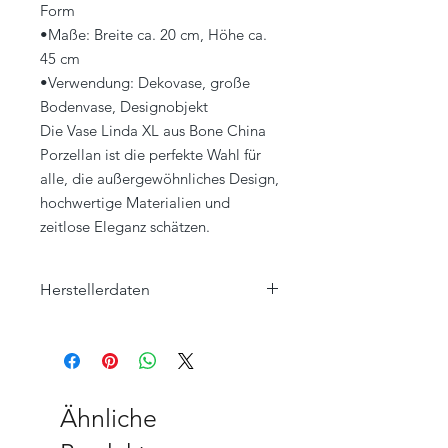
Form
•Maße: Breite ca. 20 cm, Höhe ca.
45 cm
•Verwendung: Dekovase, große
Bodenvase, Designobjekt
Die Vase Linda XL aus Bone China
Porzellan ist die perfekte Wahl für
alle, die außergewöhnliches Design,
hochwertige Materialien und
zeitlose Eleganz schätzen.
Herstellerdaten
Klatt Objects GmbH
Hauptstraße 57
47551 Bedburg-Hau, Louisendorf
www.klatt-objects.com
info@klatt-objects.com
Ähnliche