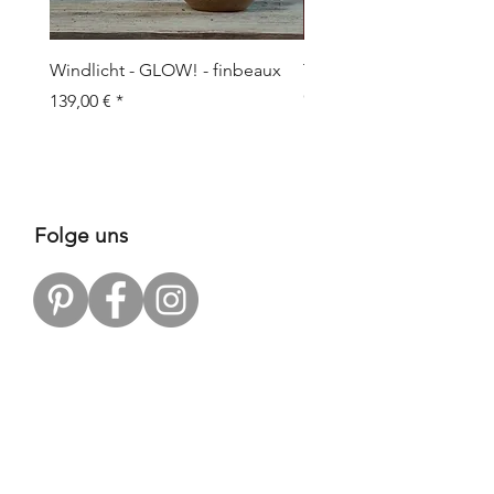
Windlicht - GLOW! - finbeaux
Topf/Vase - GRAFFIO M -
Objects
Preis
139,00 €
Preis
109,00 €
Folge uns
Zahlungsarten
Versandpartner