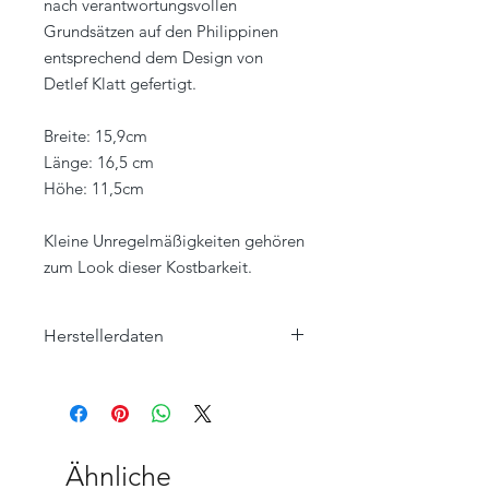
nach verantwortungsvollen
Grundsätzen auf den Philippinen
entsprechend dem Design von
Detlef Klatt gefertigt.
Breite: 15,9cm
Länge: 16,5 cm
Höhe: 11,5cm
Kleine Unregelmäßigkeiten gehören
zum Look dieser Kostbarkeit.
Herstellerdaten
Klatt Objects GmbH
Hauptstraße 57
47551 Bedburg-Hau, Louisendorf
www.klatt-objects.com
info@klatt-objects.com
Ähnliche