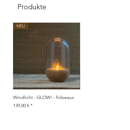
Produkte
NEU
NEU
Windlicht - GLOW! - finbeaux
Topf/Vase - GRAFFIO M -
Objects
Preis
139,00 €
Preis
109,00 €