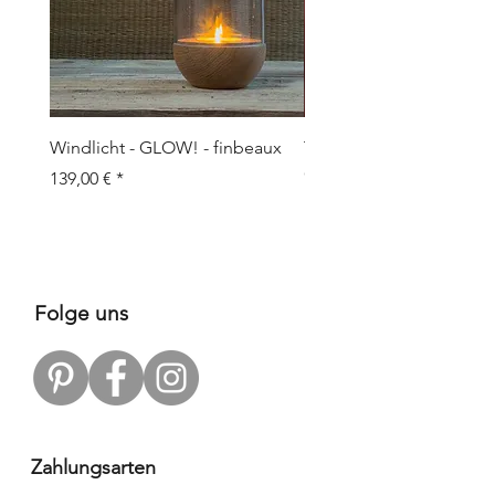
Windlicht - GLOW! - finbeaux
Topf/Vase - GRAFFIO M -
Objects
Preis
139,00 €
Preis
109,00 €
Folge uns
Zahlungsarten