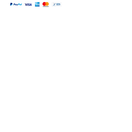
Versandpartner
Alle Infos
Häufige Fragen FAQ
Widerrufsbelehrung / Rückgabe
Datenschutzerklärung
Allgemeine Geschäftsbedingungen