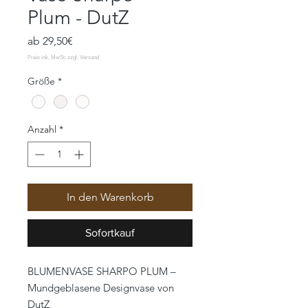
Plum - DutZ
Sale-
ab
29,50€
Preis
Größe
*
Anzahl
*
In den Warenkorb
Sofortkauf
BLUMENVASE SHARPO PLUM –
Mundgeblasene Designvase von
DutZ