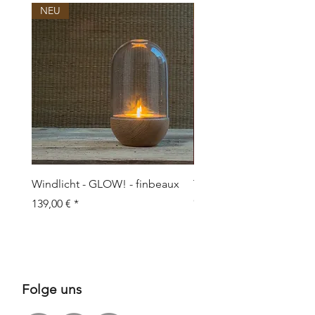
NEU
NEU
Windlicht - GLOW! - finbeaux
Topf/Vase - GRAFFIO M -
Objects
Preis
139,00 €
Preis
109,00 €
Folge uns