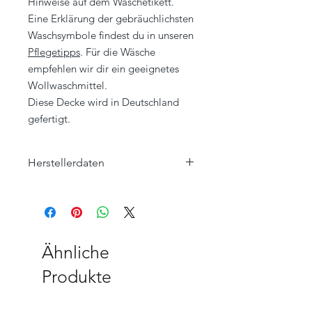
Hinweise auf dem Waschetikett.
Eine Erklärung der gebräuchlichsten
Waschsymbole findest du in unseren
Pflegetipps
. Für die Wäsche
empfehlen wir dir ein geeignetes
Wollwaschmittel.
Diese Decke wird in Deutschland
gefertigt.
Herstellerdaten
Eagle Products Textil GmbH
Orleansstraße 16
95028 Hof
info@eagle-products.de
Ähnliche
Produkte