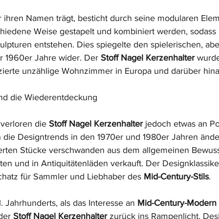
r ihren Namen trägt, besticht durch seine modularen Elem
chiedene Weise gestapelt und kombiniert werden, sodass
pturen entstehen. Dies spiegelte den spielerischen, abe
er 1960er Jahre wider. Der 
Stoff Nagel Kerzenhalter
 wurde
zierte unzählige Wohnzimmer in Europa und darüber hina
nd die Wiederentdeckung
verloren die 
Stoff Nagel Kerzenhalter
 jedoch etwas an Pop
h die Designtrends in den 1970er und 1980er Jahren änder
ierten Stücke verschwanden aus dem allgemeinen Bewuss
en und in Antiquitätenläden verkauft. Der Designklassik
chatz für Sammler und Liebhaber des 
Mid-Century-Stils
.
. Jahrhunderts, als das Interesse an 
Mid-Century-Modern
der 
Stoff Nagel Kerzenhalter
 zurück ins Rampenlicht. Des