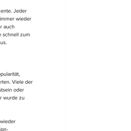
ente. Jeder 
 immer wieder 
r auch 
 schnell zum 
us.
ularität, 
ten. Viele der 
tsein oder 
er wurde zu 
 wieder 
ign-