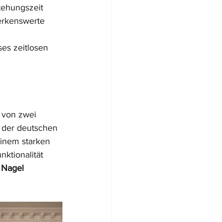
tehungszeit 
erkenswerte 
es zeitlosen 
 von zwei 
 der deutschen 
inem starken 
ktionalität 
 Nagel 