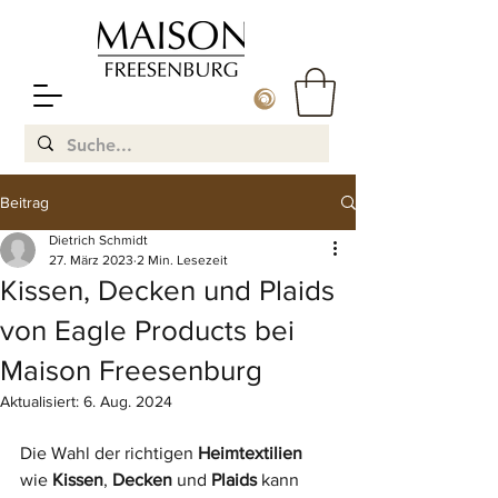
Beitrag
Dietrich Schmidt
27. März 2023
2 Min. Lesezeit
Kissen, Decken und Plaids
von Eagle Products bei
Maison Freesenburg
Aktualisiert:
6. Aug. 2024
Die Wahl der richtigen 
Heimtextilien
wie 
Kissen
, 
Decken
 und 
Plaids
 kann 