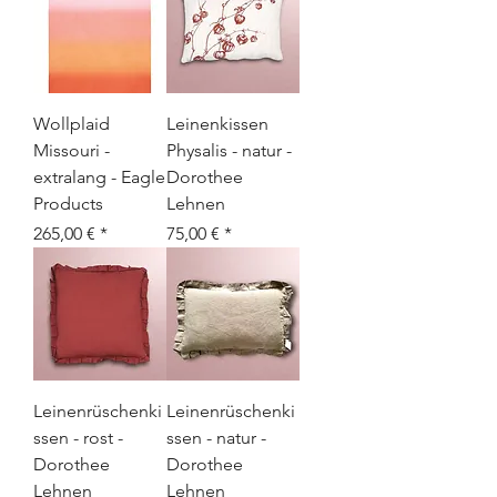
Wollplaid
Leinenkissen
Missouri -
Physalis - natur -
extralang - Eagle
Dorothee
Products
Lehnen
Preis
Preis
265,00 €
75,00 €
Leinenrüschenki
Leinenrüschenki
ssen - rost -
ssen - natur -
Dorothee
Dorothee
Lehnen
Lehnen