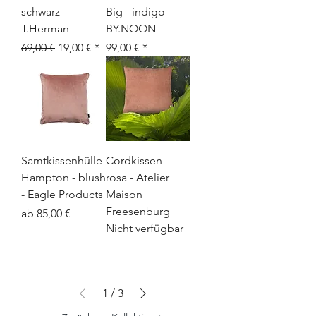
schwarz -
Big - indigo -
T.Herman
BY.NOON
Standardpreis
Sale-Preis
Preis
69,00 €
19,00 €
99,00 €
Samtkissenhülle
Cordkissen -
Hampton - blush
rosa - Atelier
- Eagle Products
Maison
Freesenburg
Sale-Preis
ab
85,00 €
Nicht verfügbar
1
/
3