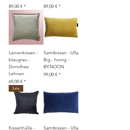
Preis
Preis
89,00 €
89,00 €
Leinenkissen -
Samtkissen - Ulla
blaugrau -
Big - honig -
Dorothee
BY.NOON
Lehnen
Preis
99,00 €
Preis
69,00 €
Sale
Kissenhülle -
Samtkissen - Ulla