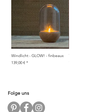
Windlicht - GLOW! - finbeaux
Topf/Vase - GRAFFIO M -
Objects
Preis
139,00 €
Preis
109,00 €
Folge uns