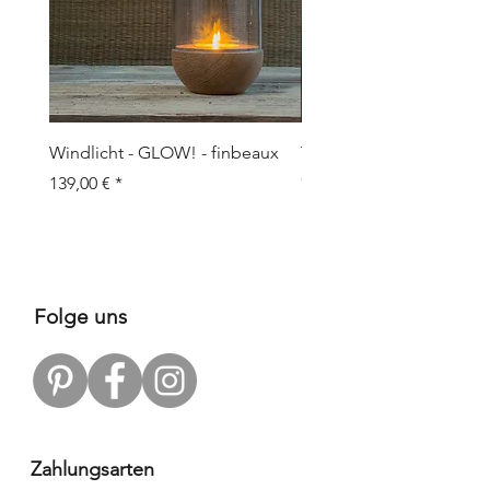
Windlicht - GLOW! - finbeaux
Topf/Vase - GRAFFIO M -
Objects
Preis
139,00 €
Preis
109,00 €
Folge uns
Zahlungsarten