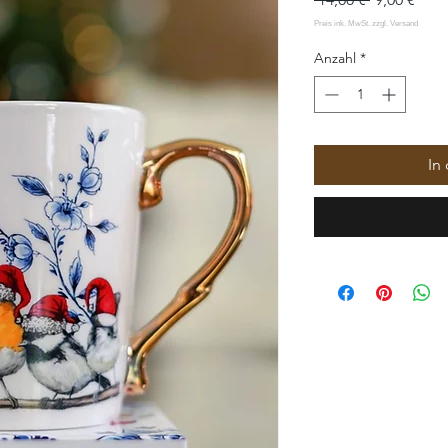
Preis
Anzahl
*
In