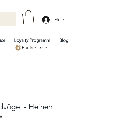
Einloggen
ice
Loyalty Programm
Blog
Punkte ansehen
dvögel - Heinen
w
eis
-