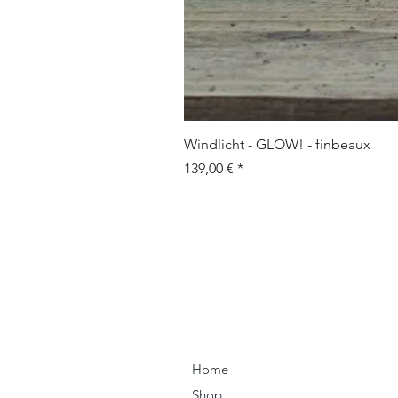
Windlicht - GLOW! - finbeaux
Preis
139,00 €
Home
Shop