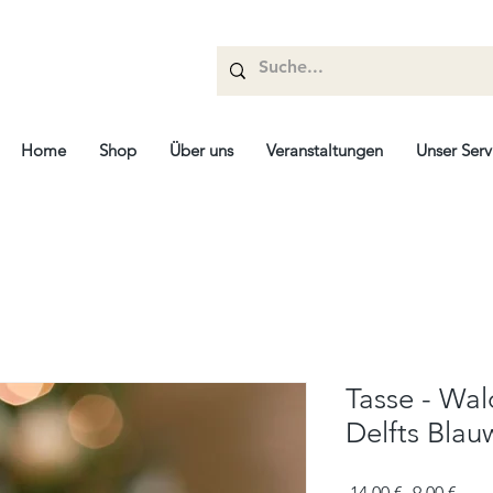
Home
Shop
Über uns
Veranstaltungen
Unser Serv
Tasse - Wal
Delfts Blau
Standardpr
Sale
 14,00 € 
9,00 €