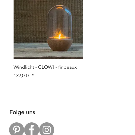
Windlicht - GLOW! - finbeaux
Topf/Vase - GRAFFIO M -
Objects
Preis
139,00 €
Preis
109,00 €
Folge uns