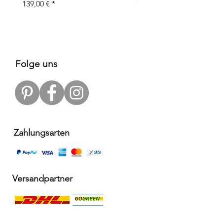
Objects
Preis
139,00 €
Preis
109,00 €
Folge uns
Zahlungsarten
Versandpartner